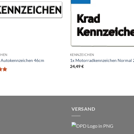
CHEN
KENNZEICHEN
e Autokennzeichen 46cm
1x Motorradkennzeichen Normal
24,49
€
t
on
VERSAND