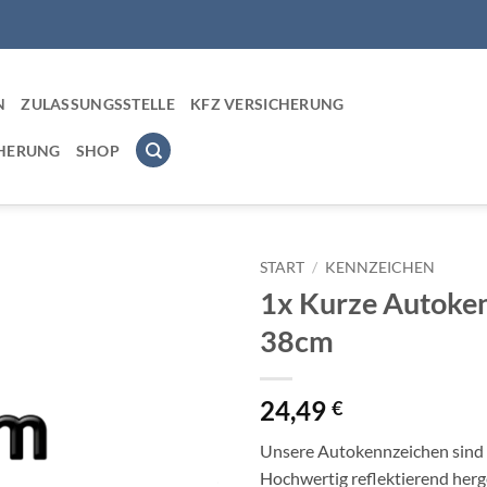
N
ZULASSUNGSSTELLE
KFZ VERSICHERUNG
CHERUNG
SHOP
START
/
KENNZEICHEN
1x Kurze Autoke
Add to
38cm
wishlist
24,49
€
Unsere Autokennzeichen sind D
Hochwertig reflektierend herge