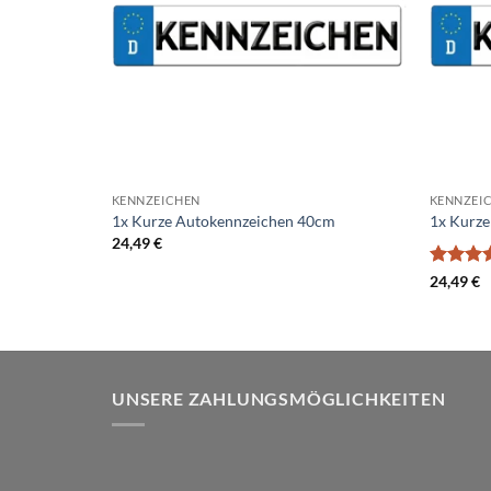
KENNZEICHEN
KENNZEI
1x Kurze Autokennzeichen 40cm
1x Kurz
24,49
€
Bewerte
24,49
€
mit
5
v
5
UNSERE ZAHLUNGSMÖGLICHKEITEN