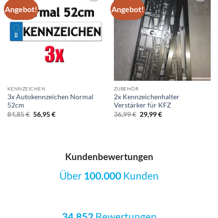
Angebot!
Angebot!
Add to
Add to
wishlist
wishlist
KENNZEICHEN
ZUBEHÖR
3x Autokennzeichen Normal
2x Kennzeichenhalter
52cm
Verstärker für KFZ
Ursprünglicher
Aktueller
Ursprünglicher
Aktueller
84,85
€
56,95
€
36,99
€
29,99
€
Preis
Preis
Preis
Preis
war:
ist:
war:
ist:
84,85 €
56,95 €.
36,99 €
29,99 €.
Kundenbewertungen
Über
100.000
Kunden
34.852
Bewertungen