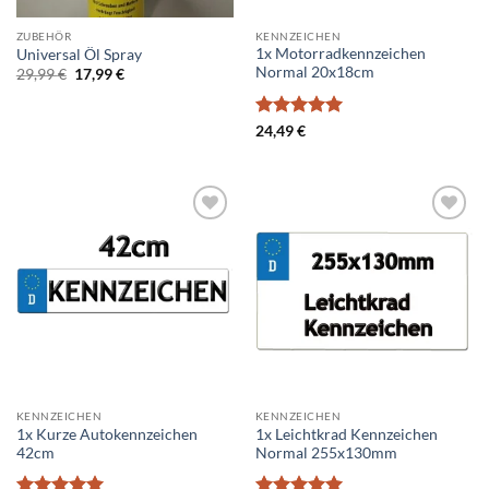
ZUBEHÖR
KENNZEICHEN
1x Motorradkennzeichen
Universal Öl Spray
Normal 20x18cm
Ursprünglicher
Aktueller
29,99
€
17,99
€
Preis
Preis
war:
ist:
29,99 €
17,99 €.
Bewertet
24,49
€
mit
5
von
5
Add to
Add to
wishlist
wishlist
KENNZEICHEN
KENNZEICHEN
1x Kurze Autokennzeichen
1x Leichtkrad Kennzeichen
42cm
Normal 255x130mm