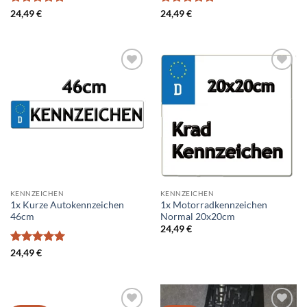
Bewertet
Bewertet
24,49
€
24,49
€
mit
5
von
mit
5
von
5
5
Add to
Add to
wishlist
wishlist
KENNZEICHEN
KENNZEICHEN
1x Kurze Autokennzeichen
1x Motorradkennzeichen
46cm
Normal 20x20cm
24,49
€
Bewertet
24,49
€
mit
5
von
5