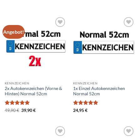
49,90 €
39,90 €.
Angebot!
Add to
Add to
wishlist
wishlist
KENNZEICHEN
KENNZEICHEN
2x Autokennzeichen (Vorne &
1x Einzel Autokennzeichen
Hinten) Normal 52cm
Normal 52cm
Bewertet
Ursprünglicher
Aktueller
Bewertet
49,90
€
39,90
€
24,95
€
Preis
Preis
mit
5
von
mit
5
von
war:
ist:
5
5
49,90 €
39,90 €.