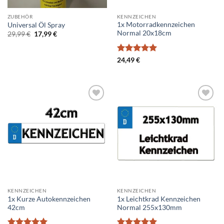
ZUBEHÖR
KENNZEICHEN
1x Motorradkennzeichen
Universal Öl Spray
Normal 20x18cm
Ursprünglicher
Aktueller
29,99
€
17,99
€
Preis
Preis
war:
ist:
29,99 €
17,99 €.
Bewertet
24,49
€
mit
5
von
5
Add to
Add to
wishlist
wishlist
KENNZEICHEN
KENNZEICHEN
1x Kurze Autokennzeichen
1x Leichtkrad Kennzeichen
42cm
Normal 255x130mm