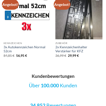
Angebot!
Angebot!
Add to
Add to
wishlist
wishlist
KENNZEICHEN
ZUBEHÖR
3x Autokennzeichen Normal
2x Kennzeichenhalter
52cm
Verstärker für KFZ
Ursprünglicher
Aktueller
Ursprünglicher
Aktueller
84,85
€
56,95
€
36,99
€
29,99
€
Preis
Preis
Preis
Preis
war:
ist:
war:
ist:
84,85 €
56,95 €.
36,99 €
29,99 €.
Kundenbewertungen
Über
100.000
Kunden
34.852
Bewertungen