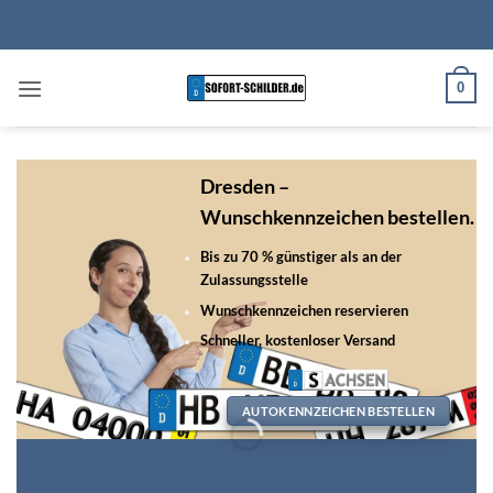
Zum
Inhalt
springen
0
Dresden –
Wunschkennzeichen bestellen.
Bis zu 70 % günstiger als an der
Zulassungsstelle
Wunschkennzeichen reservieren
Schneller, kostenloser Versand
AUTOKENNZEICHEN BESTELLEN