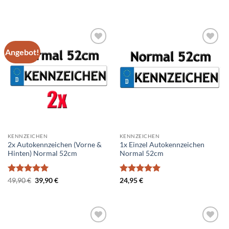
49,90 €
39,90 €.
Angebot!
Add to
Add to
wishlist
wishlist
KENNZEICHEN
KENNZEICHEN
2x Autokennzeichen (Vorne &
1x Einzel Autokennzeichen
Hinten) Normal 52cm
Normal 52cm
Bewertet
Ursprünglicher
Aktueller
Bewertet
49,90
€
39,90
€
24,95
€
Preis
Preis
mit
5
von
mit
5
von
war:
ist:
5
5
49,90 €
39,90 €.