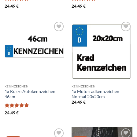
Bewertet
Bewertet
24,49
€
24,49
€
mit
5
von
mit
5
von
5
5
Add to
Add to
wishlist
wishlist
KENNZEICHEN
KENNZEICHEN
1x Kurze Autokennzeichen
1x Motorradkennzeichen
46cm
Normal 20x20cm
24,49
€
Bewertet
24,49
€
mit
5
von
5