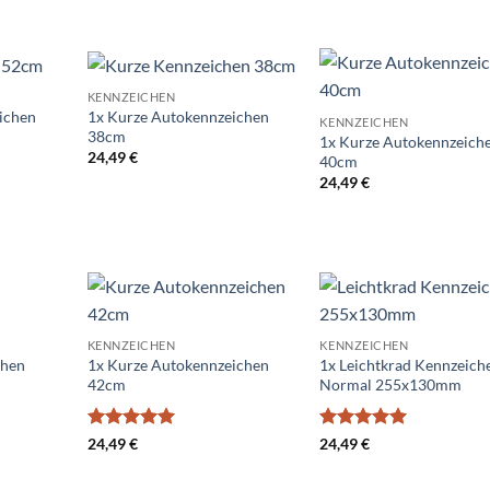
KENNZEICHEN
Add to
Add to
Ad
ichen
1x Kurze Autokennzeichen
KENNZEICHEN
wishlist
wishlist
wis
38cm
1x Kurze Autokennzeich
24,49
€
40cm
24,49
€
Add to
Add to
Ad
KENNZEICHEN
KENNZEICHEN
wishlist
wishlist
wis
chen
1x Kurze Autokennzeichen
1x Leichtkrad Kennzeich
42cm
Normal 255x130mm
Bewertet
Bewertet
24,49
€
24,49
€
mit
5
von
mit
5
von
5
5