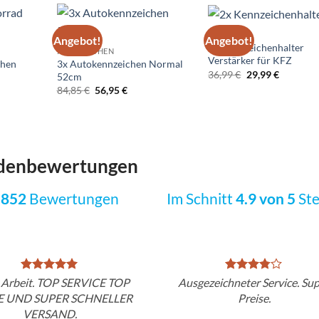
ZUBEHÖR
Angebot!
Angebot!
Add to
Add to
Ad
2x Kennzeichenhalter
KENNZEICHEN
wishlist
wishlist
wis
Verstärker für KFZ
chen
3x Autokennzeichen Normal
Ursprünglicher
Aktuelle
36,99
€
29,99
€
52cm
Preis
Preis
Ursprünglicher
Aktueller
84,85
€
56,95
€
war:
ist:
Preis
Preis
36,99 €
29,99 €.
war:
ist:
84,85 €
56,95 €.
denbewertungen
.852
Bewertungen
Im Schnitt
4.9 von 5
Ste
 Arbeit. TOP SERVICE TOP
Ausgezeichneter Service. Su
E UND SUPER SCHNELLER
Preise.
VERSAND.