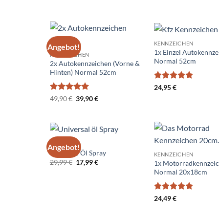
49,90 €
39,90 €.
KENNZEICHEN
Angebot!
Add to
1x Einzel Autokennze
KENNZEICHEN
wishlist
Normal 52cm
2x Autokennzeichen (Vorne &
Hinten) Normal 52cm
Bewertet
24,95
€
mit
5
von
Bewertet
Ursprünglicher
Aktueller
49,90
€
39,90
€
5
Preis
Preis
mit
5
von
war:
ist:
5
49,90 €
39,90 €.
ZUBEHÖR
Angebot!
Add to
Universal Öl Spray
KENNZEICHEN
wishlist
Ursprünglicher
Aktueller
29,99
€
17,99
€
1x Motorradkennzei
Preis
Preis
Normal 20x18cm
war:
ist:
29,99 €
17,99 €.
Bewertet
24,49
€
mit
5
von
5