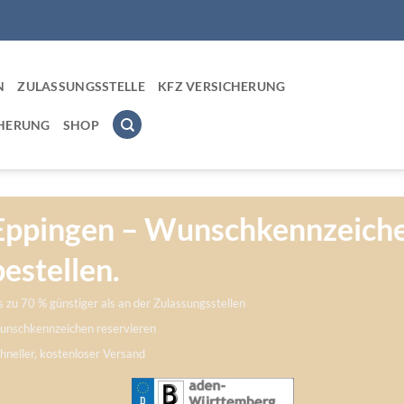
N
ZULASSUNGSSTELLE
KFZ VERSICHERUNG
CHERUNG
SHOP
Eppingen – Wunschkennzeich
bestellen.
s zu 70 % günstiger als an der Zulassungsstellen
nschkennzeichen reservieren
hneller, kostenloser Versand