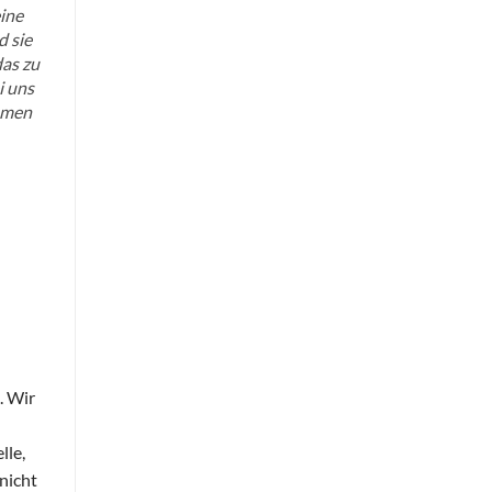
ine
d sie
as zu
i uns
mmen
n
. Wir
lle,
 nicht