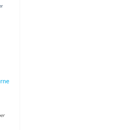
d to
hlist
r
rne
per