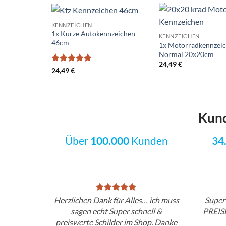
KENNZEICHEN
Add to
1x Kurze Autokennzeichen
KENNZEICHEN
wishlist
46cm
1x Motorradkennzei
Normal 20x20cm
24,49
€
Bewertet
24,49
€
mit
5
von
5
Kun
Über
100.000
Kunden
34
Herzlichen Dank für Alles… ich muss
Super
sagen echt Super schnell &
PREIS
preiswerte Schilder im Shop. Danke