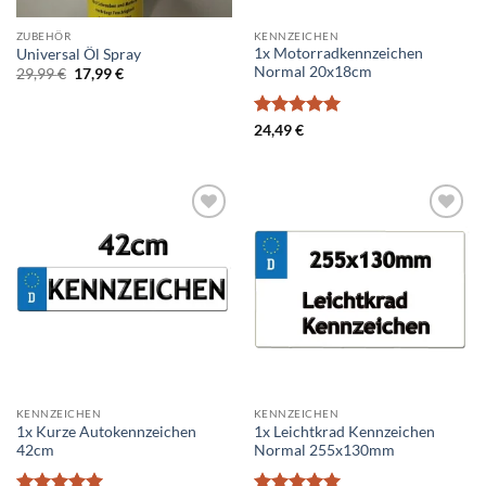
ZUBEHÖR
KENNZEICHEN
1x Motorradkennzeichen
Universal Öl Spray
Normal 20x18cm
Ursprünglicher
Aktueller
29,99
€
17,99
€
Preis
Preis
war:
ist:
29,99 €
17,99 €.
Bewertet
24,49
€
mit
5
von
5
Add to
Add to
wishlist
wishlist
KENNZEICHEN
KENNZEICHEN
1x Kurze Autokennzeichen
1x Leichtkrad Kennzeichen
42cm
Normal 255x130mm