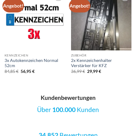
Angebot!
Angebot!
Add to
Add to
wishlist
wishlist
KENNZEICHEN
ZUBEHÖR
3x Autokennzeichen Normal
2x Kennzeichenhalter
52cm
Verstärker für KFZ
Ursprünglicher
Aktueller
Ursprünglicher
Aktueller
84,85
€
56,95
€
36,99
€
29,99
€
Preis
Preis
Preis
Preis
war:
ist:
war:
ist:
84,85 €
56,95 €.
36,99 €
29,99 €.
Kundenbewertungen
Über
100.000
Kunden
34.852
Bewertungen