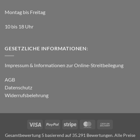
Montag bis Freitag
10 bis 18 Uhr
GESETZLICHE INFORMATIONEN:
Impressum & Informationen zur Online-Streitbeilegung
AGB
Datenschutz
Widerrufsbelehrung
Visa
PayPal
Stripe
MasterCard
Cash
On
Gesamtbewertung 5 basierend auf 35.291 Bewertungen. Alle Preise
Delivery