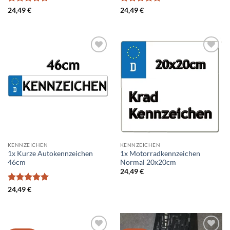
Bewertet
Bewertet
24,49
€
24,49
€
mit
5
von
mit
5
von
5
5
Add to
Add to
wishlist
wishlist
KENNZEICHEN
KENNZEICHEN
1x Kurze Autokennzeichen
1x Motorradkennzeichen
46cm
Normal 20x20cm
24,49
€
Bewertet
24,49
€
mit
5
von
5