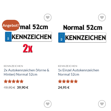
49,90 €
39,90 €.
Angebot!
Add to
Add to
wishlist
wishlist
KENNZEICHEN
KENNZEICHEN
2x Autokennzeichen (Vorne &
1x Einzel Autokennzeichen
Hinten) Normal 52cm
Normal 52cm
Bewertet
Ursprünglicher
Aktueller
Bewertet
49,90
€
39,90
€
24,95
€
Preis
Preis
mit
5
von
mit
5
von
war:
ist:
5
5
49,90 €
39,90 €.