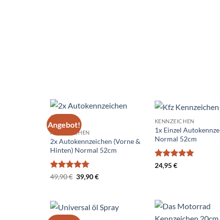
KENNZEICHEN
2x Autokennzeichen (Vorne & Hinten) N
Bewertet
Ursprünglicher
Aktueller
49,90
€
39,90
€
mit
5
von
Preis
Preis
5
war:
ist:
Schnellansicht
49,90 €
39,90 €.
KENNZEICHEN
Angebot!
Add to
1x Einzel Autokennze
KENNZEICHEN
wishlist
Normal 52cm
2x Autokennzeichen (Vorne &
Hinten) Normal 52cm
Bewertet
24,95
€
mit
5
von
Bewertet
Ursprünglicher
Aktueller
49,90
€
39,90
€
5
Preis
Preis
mit
5
von
war:
ist:
5
49,90 €
39,90 €.