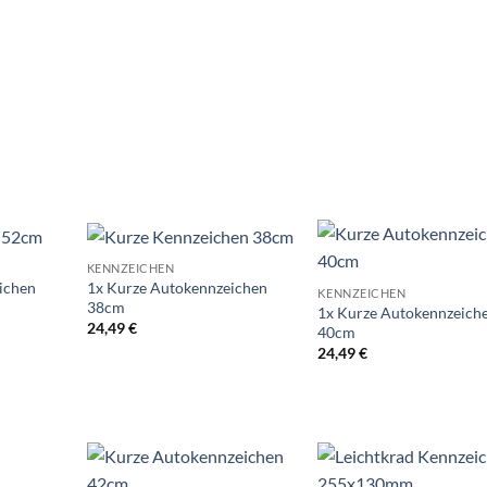
ormal 52cm
KENNZEICHEN
Add to
Add to
Ad
ichen
1x Kurze Autokennzeichen
KENNZEICHEN
wishlist
wishlist
wis
38cm
1x Kurze Autokennzeich
24,49
€
40cm
24,49
€