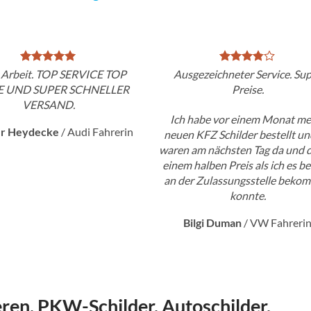
 Arbeit. TOP SERVICE TOP
Ausgezeichneter Service. Su
E UND SUPER SCHNELLER
Preise.
VERSAND.
Ich habe vor einem Monat me
er Heydecke
/
Audi Fahrerin
neuen KFZ Schilder bestellt un
waren am nächsten Tag da und d
einem halben Preis als ich es be
an der Zulassungsstelle beko
konnte.
Bilgi Duman
/
VW Fahreri
en, PKW-Schilder, Autoschilder,