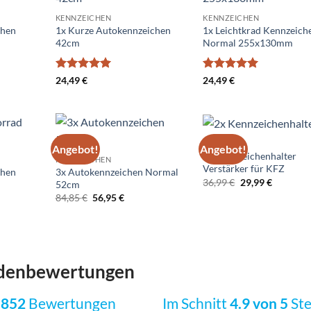
Add to
Add to
Ad
KENNZEICHEN
KENNZEICHEN
wishlist
wishlist
wis
chen
1x Kurze Autokennzeichen
1x Leichtkrad Kennzeich
42cm
Normal 255x130mm
Bewertet
Bewertet
24,49
€
24,49
€
mit
5
von
mit
5
von
5
5
ZUBEHÖR
Angebot!
Angebot!
Add to
Add to
Ad
2x Kennzeichenhalter
KENNZEICHEN
wishlist
wishlist
wis
Verstärker für KFZ
chen
3x Autokennzeichen Normal
Ursprünglicher
Aktuelle
36,99
€
29,99
€
52cm
Preis
Preis
Ursprünglicher
Aktueller
84,85
€
56,95
€
war:
ist:
Preis
Preis
36,99 €
29,99 €.
war:
ist:
84,85 €
56,95 €.
denbewertungen
.852
Bewertungen
Im Schnitt
4.9 von 5
Ste