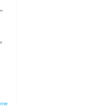
d to
hlist
en
d to
hlist
r
rne