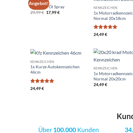
ZUBEHÖR
Angebot!
Add to
Universal Öl Spray
KENNZEICHEN
wishlist
Ursprünglicher
Aktueller
29,99
€
17,99
€
1x Motorradkennzei
Preis
Preis
Normal 20x18cm
war:
ist:
29,99 €
17,99 €.
Bewertet
24,49
€
mit
5
von
5
KENNZEICHEN
Add to
1x Kurze Autokennzeichen
KENNZEICHEN
wishlist
46cm
1x Motorradkennzei
Normal 20x20cm
24,49
€
Bewertet
24,49
€
mit
5
von
5
Kun
Über
100.000
Kunden
34