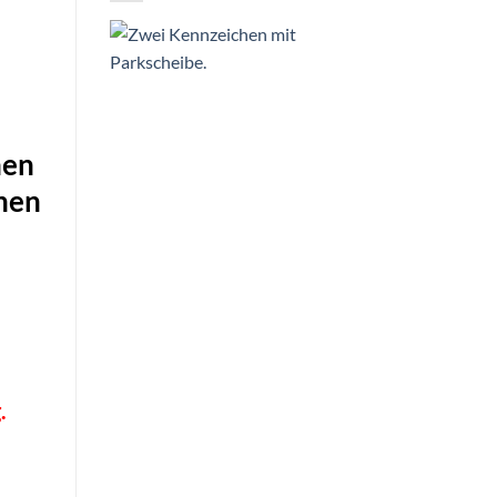
hen
chen
.