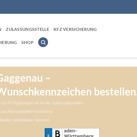
N
ZULASSUNGSSTELLE
KFZ VERSICHERUNG
CHERUNG
SHOP
Gaggenau –
Wunschkennzeichen bestellen
s zu 70 % günstiger als an der Zulassungsstellen
nschkennzeichen reservieren
hneller, kostenloser Versand