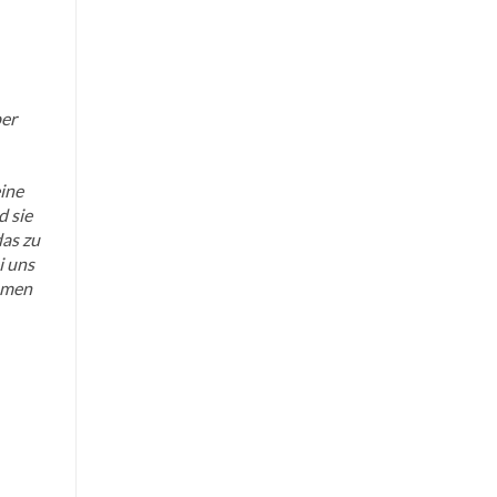
per
ine
d sie
as zu
i uns
mmen
n