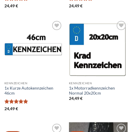
Bewertet
Bewertet
24,49
€
24,49
€
mit
5
von
mit
5
von
5
5
Add to
Add to
wishlist
wishlist
KENNZEICHEN
KENNZEICHEN
1x Kurze Autokennzeichen
1x Motorradkennzeichen
46cm
Normal 20x20cm
24,49
€
Bewertet
24,49
€
mit
5
von
5