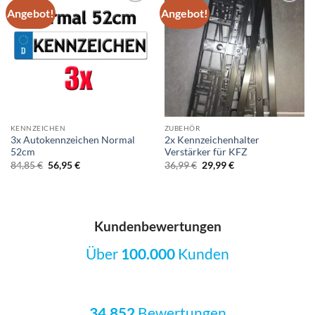
Angebot!
Angebot!
Add to
Add to
wishlist
wishlist
KENNZEICHEN
ZUBEHÖR
3x Autokennzeichen Normal
2x Kennzeichenhalter
52cm
Verstärker für KFZ
Ursprünglicher
Aktueller
Ursprünglicher
Aktueller
84,85
€
56,95
€
36,99
€
29,99
€
Preis
Preis
Preis
Preis
war:
ist:
war:
ist:
84,85 €
56,95 €.
36,99 €
29,99 €.
Kundenbewertungen
Über
100.000
Kunden
34.852
Bewertungen