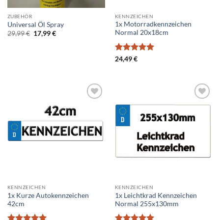
ZUBEHÖR
KENNZEICHEN
1x Motorradkennzeichen
Universal Öl Spray
Normal 20x18cm
Ursprünglicher
Aktueller
29,99
€
17,99
€
Preis
Preis
war:
ist:
29,99 €
17,99 €.
Bewertet
24,49
€
mit
5
von
5
Add to
Add to
wishlist
wishlist
KENNZEICHEN
KENNZEICHEN
1x Kurze Autokennzeichen
1x Leichtkrad Kennzeichen
42cm
Normal 255x130mm