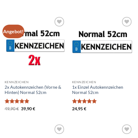
49,90 €
39,90 €.
Angebot!
Add to
Add to
wishlist
wishlist
KENNZEICHEN
KENNZEICHEN
2x Autokennzeichen (Vorne &
1x Einzel Autokennzeichen
Hinten) Normal 52cm
Normal 52cm
Bewertet
Ursprünglicher
Aktueller
Bewertet
49,90
€
39,90
€
24,95
€
Preis
Preis
mit
5
von
mit
5
von
war:
ist:
5
5
49,90 €
39,90 €.