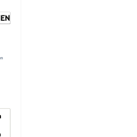
d to
hlist
en
d to
hlist