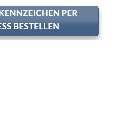
Add
wish