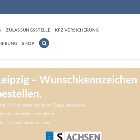
N
ZULASSUNGSSTELLE
KFZ VERSICHERUNG
CHERUNG
SHOP
Leipzig – Wunschkennzeichen
bestellen.
s zu 70 % günstiger als an der Zulassungsstellen
nschkennzeichen reservieren
hneller, kostenloser Versand