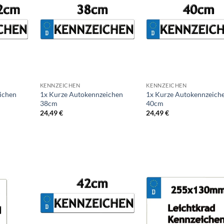
Add to
Add to
Ad
wishlist
wishlist
wis
KENNZEICHEN
KENNZEICHEN
ichen
1x Kurze Autokennzeichen
1x Kurze Autokennzeich
38cm
40cm
24,49
€
24,49
€
Add to
Add to
Ad
wishlist
wishlist
wis