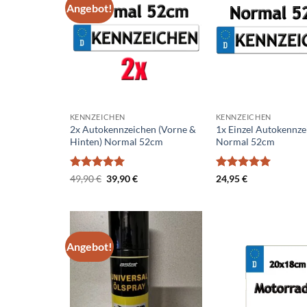
Angebot!
Add to
wishlist
KENNZEICHEN
KENNZEICHEN
2x Autokennzeichen (Vorne &
1x Einzel Autokennze
Hinten) Normal 52cm
Normal 52cm
Bewertet
Ursprünglicher
Aktueller
Bewertet
49,90
€
39,90
€
24,95
€
Preis
Preis
mit
5
von
mit
5
von
war:
ist:
5
5
49,90 €
39,90 €.
Angebot!
Add to
wishlist