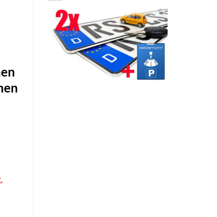
hen
chen
.