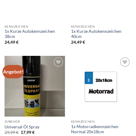
KENNZEICHEN
KENNZEICHEN
1x Kurze Autokennzeichen
1x Kurze Autokennzeichen
38cm
40cm
24,49
€
24,49
€
Angebot!
Add to
Add to
wishlist
wishlist
ZUBEHÖR
KENNZEICHEN
1x Motorradkennzeichen
Universal Öl Spray
Normal 20x18cm
Ursprünglicher
Aktueller
29,99
€
17,99
€
Preis
Preis