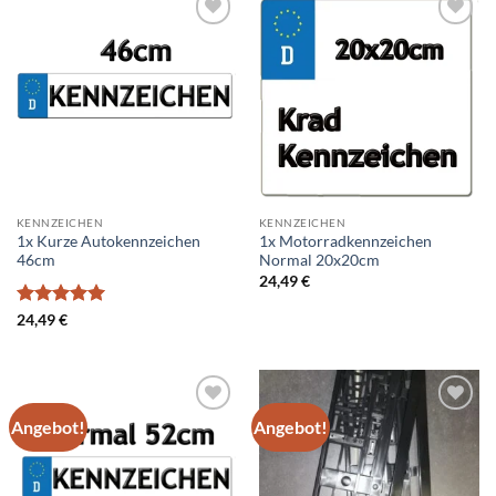
Add to
Add to
wishlist
wishlist
KENNZEICHEN
KENNZEICHEN
1x Kurze Autokennzeichen
1x Motorradkennzeichen
46cm
Normal 20x20cm
24,49
€
Bewertet
24,49
€
mit
5
von
5
Angebot!
Angebot!
Add to
Add to
wishlist
wishlist