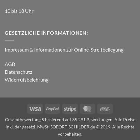
10 bis 18 Uhr
GESETZLICHE INFORMATIONEN:
Impressum & Informationen zur Online-Streitbeilegung
AGB
Datenschutz
Widerrufsbelehrung
Visa
PayPal
Stripe
MasterCard
Cash
On
Gesamtbewertung 5 basierend auf 35.291 Bewertungen. Alle Preise
Delivery
inkl. der gesetzl. MwSt. SOFORT-SCHILDER.de © 2019. Alle Rechte
vorbehalten.