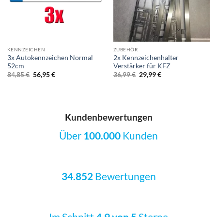
KENNZEICHEN
ZUBEHÖR
3x Autokennzeichen Normal
2x Kennzeichenhalter
52cm
Verstärker für KFZ
Ursprünglicher
Aktueller
Ursprünglicher
Aktueller
84,85
€
56,95
€
36,99
€
29,99
€
Preis
Preis
Preis
Preis
war:
ist:
war:
ist:
84,85 €
56,95 €.
36,99 €
29,99 €.
Kundenbewertungen
Über
100.000
Kunden
34.852
Bewertungen
Im Schnitt
4.9 von 5
Sterne