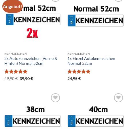
Angebot!
Add to
Add to
wishlist
wishlist
KENNZEICHEN
KENNZEICHEN
2x Autokennzeichen (Vorne &
1x Einzel Autokennzeichen
Hinten) Normal 52cm
Normal 52cm
Bewertet
Ursprünglicher
Aktueller
Bewertet
49,90
€
39,90
€
24,95
€
Preis
Preis
mit
5
von
mit
5
von
war:
ist:
5
5
49,90 €
39,90 €.
Add to
Add to
wishlist
wishlist