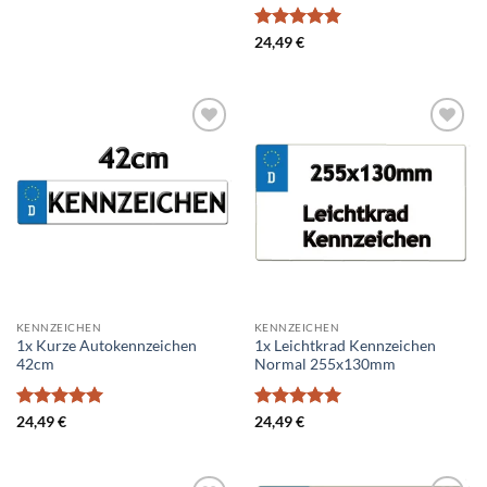
war:
ist:
29,99 €
17,99 €.
Bewertet
24,49
€
mit
5
von
5
Add to
Add to
wishlist
wishlist
KENNZEICHEN
KENNZEICHEN
1x Kurze Autokennzeichen
1x Leichtkrad Kennzeichen
42cm
Normal 255x130mm
Bewertet
Bewertet
24,49
€
24,49
€
mit
5
von
mit
5
von
5
5