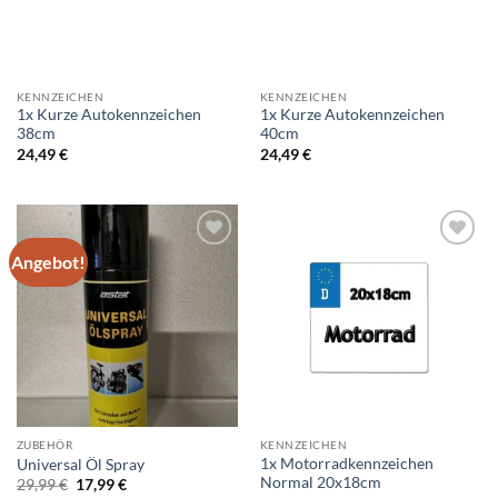
KENNZEICHEN
KENNZEICHEN
1x Kurze Autokennzeichen
1x Kurze Autokennzeichen
38cm
40cm
24,49
€
24,49
€
Angebot!
Add to
Add to
wishlist
wishlist
ZUBEHÖR
KENNZEICHEN
1x Motorradkennzeichen
Universal Öl Spray
Normal 20x18cm
Ursprünglicher
Aktueller
29,99
€
17,99
€
Preis
Preis