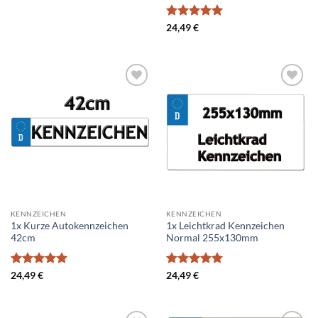
war:
ist:
29,99 €
17,99 €.
Bewertet
24,49
€
mit
5
von
5
Add to
Add to
wishlist
wishlist
KENNZEICHEN
KENNZEICHEN
1x Kurze Autokennzeichen
1x Leichtkrad Kennzeichen
42cm
Normal 255x130mm
Bewertet
Bewertet
24,49
€
24,49
€
mit
5
von
mit
5
von
5
5