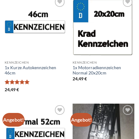
Add to
Add to
wishlist
wishlist
KENNZEICHEN
KENNZEICHEN
1x Kurze Autokennzeichen
1x Motorradkennzeichen
46cm
Normal 20x20cm
24,49
€
Bewertet
24,49
€
mit
5
von
5
Angebot!
Angebot!
Add to
Add to
wishlist
wishlist