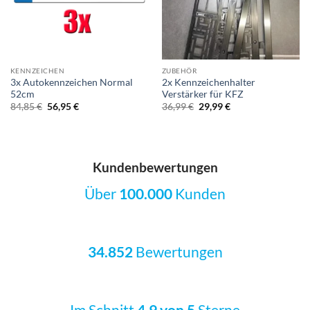
KENNZEICHEN
ZUBEHÖR
3x Autokennzeichen Normal
2x Kennzeichenhalter
52cm
Verstärker für KFZ
Ursprünglicher
Aktueller
Ursprünglicher
Aktueller
84,85
€
56,95
€
36,99
€
29,99
€
Preis
Preis
Preis
Preis
war:
ist:
war:
ist:
84,85 €
56,95 €.
36,99 €
29,99 €.
Kundenbewertungen
Über
100.000
Kunden
34.852
Bewertungen
Im Schnitt
4.9 von 5
Sterne