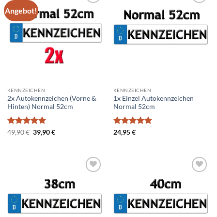
Angebot!
Add to
Add to
wishlist
wishlist
KENNZEICHEN
KENNZEICHEN
2x Autokennzeichen (Vorne &
1x Einzel Autokennzeichen
Hinten) Normal 52cm
Normal 52cm
Bewertet
Ursprünglicher
Aktueller
Bewertet
49,90
€
39,90
€
24,95
€
Preis
Preis
mit
5
von
mit
5
von
war:
ist:
5
5
49,90 €
39,90 €.
Add to
Add to
wishlist
wishlist